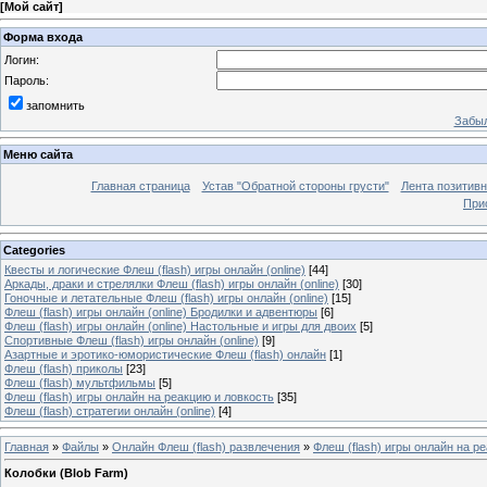
[
Мой сайт
]
Форма входа
Логин:
Пароль:
запомнить
Забыл
Меню сайта
Главная страница
Устав "Обратной стороны грусти"
Лента позитив
При
Categories
Квесты и логические Флеш (flash) игры онлайн (online)
[44]
Аркады, драки и стрелялки Флеш (flash) игры онлайн (online)
[30]
Гоночные и летательные Флеш (flash) игры онлайн (online)
[15]
Флеш (flash) игры онлайн (online) Бродилки и адвентюры
[6]
Флеш (flash) игры онлайн (online) Настольные и игры для двоих
[5]
Спортивные Флеш (flash) игры онлайн (online)
[9]
Азартные и эротико-юмористические Флеш (flash) онлайн
[1]
Флеш (flash) приколы
[23]
Флеш (flash) мультфильмы
[5]
Флеш (flash) игры онлайн на реакцию и ловкость
[35]
Флеш (flash) стратегии онлайн (online)
[4]
Главная
»
Файлы
»
Онлайн Флеш (flash) развлечения
»
Флеш (flash) игры онлайн на р
Колобки (Blob Farm)