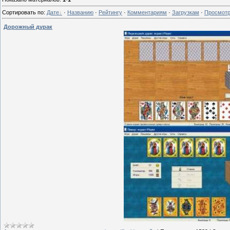
Сортировать по
:
Дате
·
Названию
·
Рейтингу
·
Комментариям
·
Загрузкам
·
Просмот
Дорожный дурак