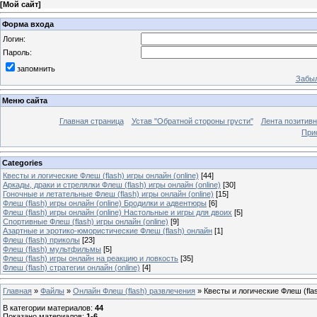
[
Мой сайт
]
Форма входа
Логин:
Пароль:
запомнить
Забыл
Меню сайта
Главная страница
Устав "Обратной стороны грусти"
Лента позитив
При
Categories
Квесты и логические Флеш (flash) игры онлайн (online)
[44]
Аркады, драки и стрелялки Флеш (flash) игры онлайн (online)
[30]
Гоночные и летательные Флеш (flash) игры онлайн (online)
[15]
Флеш (flash) игры онлайн (online) Бродилки и адвентюры
[6]
Флеш (flash) игры онлайн (online) Настольные и игры для двоих
[5]
Спортивные Флеш (flash) игры онлайн (online)
[9]
Азартные и эротико-юмористические Флеш (flash) онлайн
[1]
Флеш (flash) приколы
[23]
Флеш (flash) мультфильмы
[5]
Флеш (flash) игры онлайн на реакцию и ловкость
[35]
Флеш (flash) стратегии онлайн (online)
[4]
Главная
»
Файлы
»
Онлайн Флеш (flash) развлечения
» Квесты и логические Флеш (flas
В категории материалов
:
44
Показано материалов
:
1-6