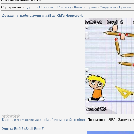
Сортировать по
:
Дате
·
Названию
·
Рейтингу
·
Комментариям
·
Загрузкам
·
Просмот
Домашняя работа хулигана (Bad Kid's Homework)
Квесты и логические Флеш (flash) игры онлайн (online)
|
Просмотров:
2889
|
Загрузок:
Улитка Боб 2 (Snail Bob 2)