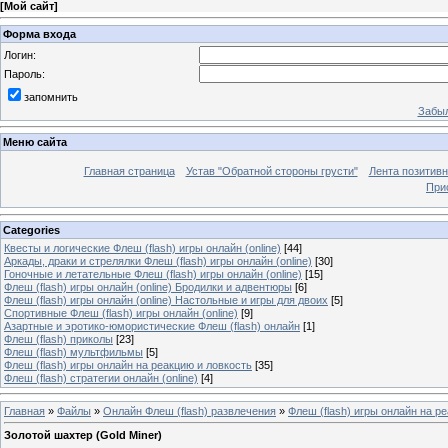
[
Мой сайт
]
Форма входа
Логин:
Пароль:
запомнить
Забыл
Меню сайта
Главная страница
Устав "Обратной стороны грусти"
Лента позитив
При
Categories
Квесты и логические Флеш (flash) игры онлайн (online)
[44]
Аркады, драки и стрелялки Флеш (flash) игры онлайн (online)
[30]
Гоночные и летательные Флеш (flash) игры онлайн (online)
[15]
Флеш (flash) игры онлайн (online) Бродилки и адвентюры
[6]
Флеш (flash) игры онлайн (online) Настольные и игры для двоих
[5]
Спортивные Флеш (flash) игры онлайн (online)
[9]
Азартные и эротико-юмористические Флеш (flash) онлайн
[1]
Флеш (flash) приколы
[23]
Флеш (flash) мультфильмы
[5]
Флеш (flash) игры онлайн на реакцию и ловкость
[35]
Флеш (flash) стратегии онлайн (online)
[4]
Главная
»
Файлы
»
Онлайн Флеш (flash) развлечения
»
Флеш (flash) игры онлайн на р
Золотой шахтер (Gold Miner)