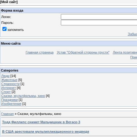
[
Мой сайт
]
Форма входа
Логин:
Пароль:
запомнить
Забыл
Меню сайта
Главная страница
Устав "Обратной стороны грусти"
Лента позитив
При
Categories
Люди
[14]
Животные
[5]
Странности
[1]
Интернет
[4]
Спорт
[2]
Сказки, мультфильмы, кино
[4]
Праздники
[1]
Изобретения
[1]
Главная
»
Сказки, мультфильмы, кино
Тодд Филлипс снимет Мальчишник в Вегасе-3
В США арестовали мультипликационного медведя