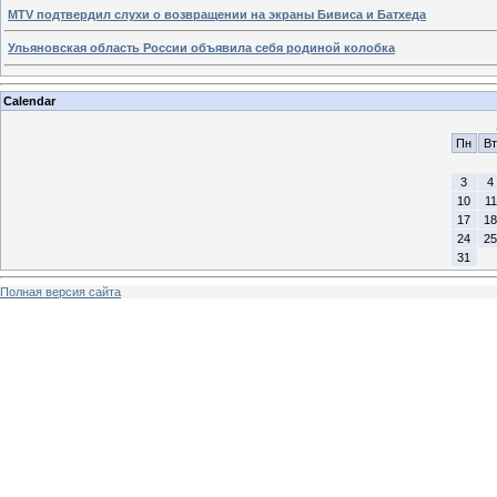
MTV подтвердил слухи о возвращении на экраны Бивиса и Батхеда
Ульяновская область России объявила себя родиной колобка
Calendar
Пн
Вт
3
4
10
11
17
18
24
25
31
Полная версия сайта