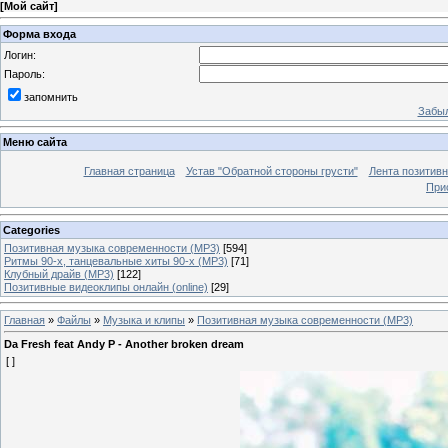
[
Мой сайт
]
Форма входа
Логин:
Пароль:
запомнить
Забыл
Меню сайта
Главная страница
Устав "Обратной стороны грусти"
Лента позитив
При
Categories
Позитивная музыка современности (MP3)
[594]
Ритмы 90-х, танцевальные хиты 90-х (MP3)
[71]
Клубный драйв (MP3)
[122]
Позитивные видеоклипы онлайн (online)
[29]
Главная
»
Файлы
»
Музыка и клипы
»
Позитивная музыка современности (MP3)
Da Fresh feat Andy P - Another broken dream
[ ]