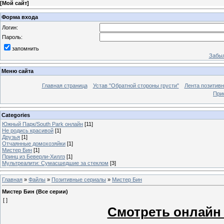
[
Мой сайт
]
Форма входа
Логин:
Пароль:
запомнить
Забыл
Меню сайта
Главная страница
Устав "Обратной стороны грусти"
Лента позитив
При
Categories
Южный Парк/South Park онлайн
[11]
Не родись красивой
[1]
Друзья
[1]
Отчаянные домохозяйки
[1]
Мистер Бин
[1]
Принц из Беверли-Хиллз
[1]
Мультреалити: Сумасшедшие за стеклом
[3]
Главная
»
Файлы
»
Позитивные сериалы
»
Мистер Бин
Мистер Бин (Все серии)
[ ]
Смотреть онлайн 