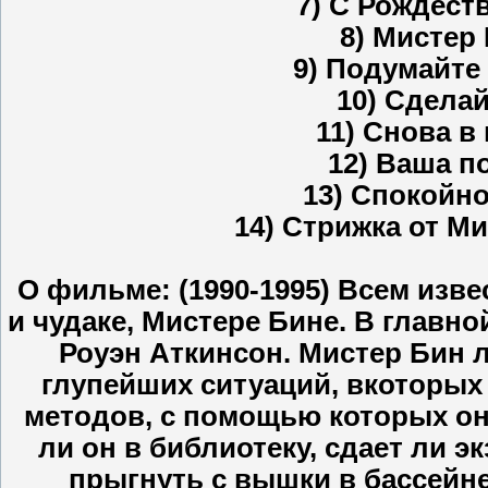
7) С Рождест
8) Мистер
9) Подумайте
10) Сдела
11) Снова в
12) Ваша п
13) Спокойно
14) Стрижка от М
О фильме: (1990-1995) Всем изве
и чудаке, Мистере Бине. В главн
Роуэн Аткинсон. Мистер Бин 
глупейших ситуаций, вкоторых 
методов, с помощью которых он 
ли он в библиотеку, сдает ли 
прыгнуть с вышки в бассейне