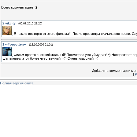
Всего комментариев
:
2
2
vikcity
(05.07.2010 23:25)
Я тоже в восторге от этого фильма!!! После просмотра скачала все песни. С
1
--Forgotten--
(12.10.2009 21:01)
Фильм просто сногшибательный! Посмотрел уже уйму раз! =) Неперестает по
Шаг вперед, этот более чувственный! =)) Очень классный! =)
Добавлять комментарии могу
[
Р
Полная версия сайта