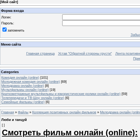
[
Мой сайт
]
Форма входа
Логин:
Пароль:
запомнить
Забыл
Меню сайта
Главная страница
Устав "Обратной стороны грусти"
Лента позитив
При
Categories
Комедия онлайн (online)
[101]
Молодежная комедия онлайн (online)
[69]
Мелодрама онлайн (online)
[8]
Мультфильмы онлайн (online)
[19]
Краткометражные мультфильмы и юмористические ролики онлайн (online)
[59]
Телепередачи и ТВ-Шоу онлайн (online)
[6]
Семейные фильмы (online)
[6]
Главная
»
Файлы
»
Коллекция позитивных онлайн фильмов
»
Мелодрама онлайн (onlin
Люби и танцуй
[ ]
Смотреть фильм онлайн (online):