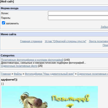
[
Мой сайт
]
Форма входа
Логин:
Пароль:
запомнить
Забыл
Меню сайта
Главная страница
Устав "Обратной стороны грусти"
Лента позитив
При
Categories
Позитивные фотоподборки и коллажи фотографий
[140]
Демотиваторы, смешные и юмористические подборки фотографий...
Одиночные позитивные фото
[26]
Главная
»
Файлы
»
Фотоподборки "Наш удивительный мир"
»
Одиночные позитивные 
адуфанчеГ))
[ ]