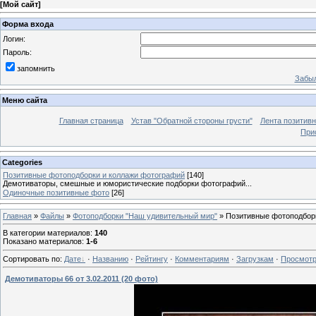
[
Мой сайт
]
Форма входа
Логин:
Пароль:
запомнить
Забыл
Меню сайта
Главная страница
Устав "Обратной стороны грусти"
Лента позитив
При
Categories
Позитивные фотоподборки и коллажи фотографий
[140]
Демотиваторы, смешные и юмористические подборки фотографий...
Одиночные позитивные фото
[26]
Главная
»
Файлы
»
Фотоподборки "Наш удивительный мир"
» Позитивные фотоподбор
В категории материалов
:
140
Показано материалов
:
1-6
Сортировать по
:
Дате
·
Названию
·
Рейтингу
·
Комментариям
·
Загрузкам
·
Просмот
Демотиваторы 66 от 3.02.2011 (20 фото)