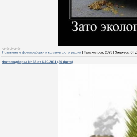
Позитивные фотоподборки и коллажи фотографий
|
Просмотров:
2393
|
Загрузок:
0
|
Д
Фотоподборка № 65 от 6.10.2011 (20 фото)