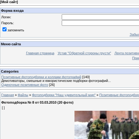
[
Мой сайт
]
Форма входа
Логин:
Пароль:
запомнить
Забыл
Меню сайта
Главная страница
Устав "Обратной стороны грусти"
Лента позитив
При
Categories
Позитивные фотоподборки и коллажи фотографий
[140]
Демотиваторы, смешные и юмористические подборки фотографий...
Одиночные позитивные фото
[26]
Главная
»
Файлы
»
Фотоподборки "Наш удивительный мир"
»
Позитивные фотоподбор
Фотоподборка № 8 от 03.03.2010 (20 фото)
[ ]