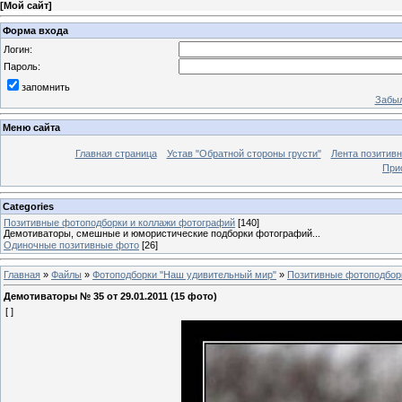
[
Мой сайт
]
Форма входа
Логин:
Пароль:
запомнить
Забыл
Меню сайта
Главная страница
Устав "Обратной стороны грусти"
Лента позитив
При
Categories
Позитивные фотоподборки и коллажи фотографий
[140]
Демотиваторы, смешные и юмористические подборки фотографий...
Одиночные позитивные фото
[26]
Главная
»
Файлы
»
Фотоподборки "Наш удивительный мир"
»
Позитивные фотоподбор
Демотиваторы № 35 от 29.01.2011 (15 фото)
[ ]