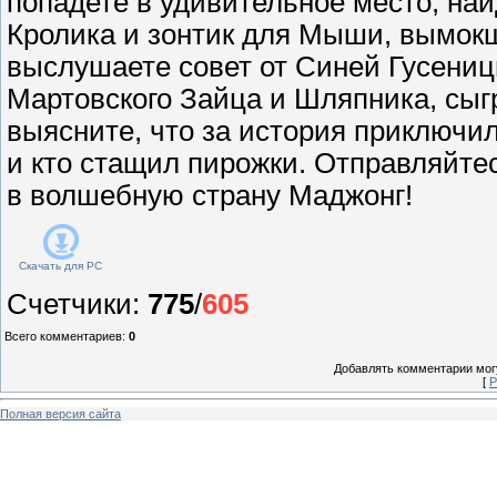
попадете в удивительное место, най
Кролика и зонтик для Мыши, вымокш
выслушаете совет от Синей Гусениц
Мартовского Зайца и Шляпника, сыгр
выясните, что за история приключи
и кто стащил пирожки. Отправляйте
в волшебную страну Маджонг!
Скачать для
PC
Счетчики
:
775
/
605
Всего комментариев
:
0
Добавлять комментарии могу
[
Р
Полная версия сайта