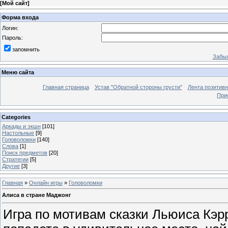
[
Мой сайт
]
Форма входа
Логин:
Пароль:
запомнить
Забыл
Меню сайта
Главная страница
Устав "Обратной стороны грусти"
Лента позитив
При
Categories
Аркады и экшн
[101]
Настольные
[9]
Головоломки
[140]
Слова
[1]
Поиск предметов
[20]
Стратегии
[5]
Другие
[3]
Главная
»
Онлайн игры
»
Головоломки
Алиса в стране Маджонг
Игра по мотивам сказки Льюиса Кэр