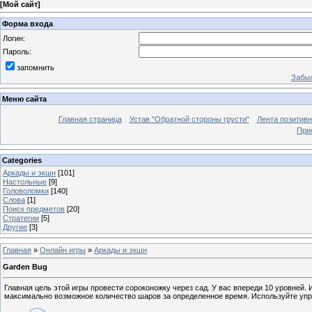
[
Мой сайт
]
Форма входа
Логин:
Пароль:
запомнить
Забыл
Меню сайта
Главная страница
Устав "Обратной стороны грусти"
Лента позитив
При
Categories
Аркады и экшн
[101]
Настольные
[9]
Головоломки
[140]
Слова
[1]
Поиск предметов
[20]
Стратегии
[5]
Другие
[3]
Главная
»
Онлайн игры
»
Аркады и экшн
Garden Bug
Главная цель этой игры провести сороконожку через сад. У вас впереди 10 уровней.
максимально возможное количество шаров за определенное время. Используйте упр