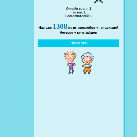
Онлайн всего:
1
Гостей:
1
Пользователей:
0
1308
Нас уже
позитиволюбов + танцующий
бегемот + куча зайцев
Общалка