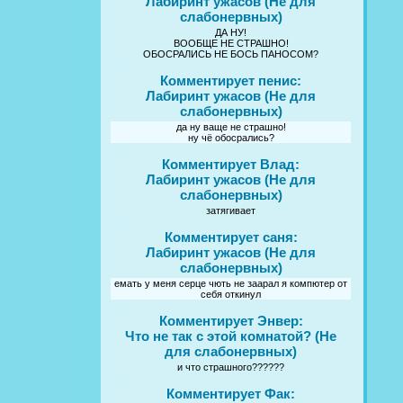
Лабиринт ужасов (Не для
слабонервных)
ДА НУ!
ВООБЩЕ НЕ СТРАШНО!
ОБОСРАЛИСЬ НЕ БОСЬ ПАНОСОМ?
Комментирует пенис:
Лабиринт ужасов (Не для
слабонервных)
да ну ваще не страшно!
ну чё обосрались?
Комментирует Влад:
Лабиринт ужасов (Не для
слабонервных)
затягивает
Комментирует саня:
Лабиринт ужасов (Не для
слабонервных)
емать у меня серце чють не заарал я компютер от
себя откинул
Комментирует Энвер:
Что не так с этой комнатой? (Не
для слабонервных)
и что страшного??????
Комментирует Фак: