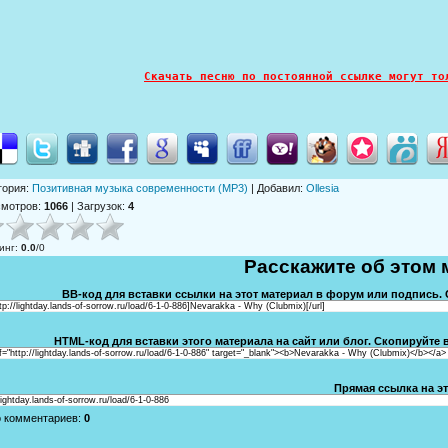
Скачать песню по постоянной ссылке могут то
гория
:
Позитивная музыка современности (MP3)
|
Добавил
:
Ollesia
смотров
:
1066
|
Загрузок
:
4
инг
:
0.0
/
0
Расскажите об этом 
BB-код для вставки ссылки на этот материал в форум или подпись. 
ttp://lightday.lands-of-sorrow.ru/load/6-1-0-886]Nevarakka - Why (Clubmix)[/url]
HTML-код для вставки этого материала на сайт или блог. Скопируйте в
f="http://lightday.lands-of-sorrow.ru/load/6-1-0-886" target="_blank"><b>Nevarakka - Why (Clubmix)</b></a>
Прямая ссылка на эт
/lightday.lands-of-sorrow.ru/load/6-1-0-886
о комментариев
:
0