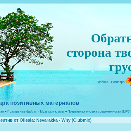
Обрат
сторона тв
гру
Главная
|
Регистрация
ара позитивных материалов
ная
»
Позитивные файлы
»
Музыка и клипы
»
Позитивная музыка современности (MP3)
зитив от
Ollesia
: Nevarakka - Why (Clubmix)