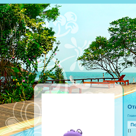
От
Глав
По
[ ]