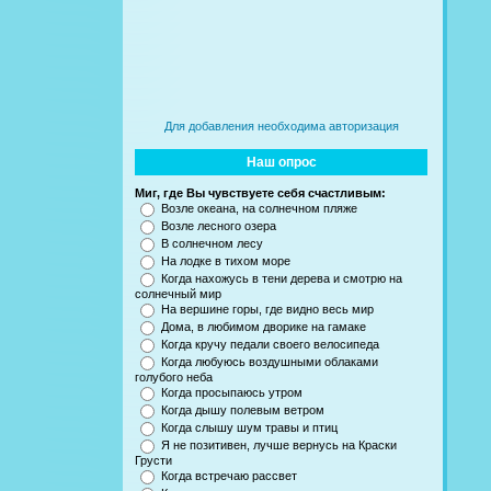
Для добавления необходима авторизация
Наш опрос
Миг, где Вы чувствуете себя счастливым:
Возле океана, на солнечном пляже
Возле лесного озера
В солнечном лесу
На лодке в тихом море
Когда нахожусь в тени дерева и смотрю на
солнечный мир
На вершине горы, где видно весь мир
Дома, в любимом дворике на гамаке
Когда кручу педали своего велосипеда
Когда любуюсь воздушными облаками
голубого неба
Когда просыпаюсь утром
Когда дышу полевым ветром
Когда слышу шум травы и птиц
Я не позитивен, лучше вернусь на Краски
Грусти
Когда встречаю рассвет