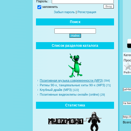
Пароль:
запомнить
Забыл пароль
|
Регистрация
Поиск
Список разделов каталога
Кате
Про
Рейт
Позитивная музыка современности (MP3)
[594]
Ритмы 90-х, танцевальные хиты 90-х (MP3)
[71]
Клубный драйв (MP3)
[url=h
[122]
Позитивные видеоклипы онлайн (online)
[29]
<a hre
Статистика
http:/
Всег