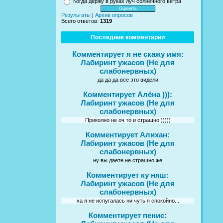
Когда держу в руках луч солнечного ветра
Результаты
|
Архив опросов
Всего ответов:
1319
Последние комментарии
Комментирует я не скажу имя:
Лабиринт ужасов (Не для
слабонервных)
да да да все это видели
Комментирует Алёна ))):
Лабиринт ужасов (Не для
слабонервных)
Приколно не оч то и страшно )))))
Комментирует Алихан:
Лабиринт ужасов (Не для
слабонервных)
ну вы даете не страшно же
Комментирует ку няш:
Лабиринт ужасов (Не для
слабонервных)
ха я не испугалась ни чуть я спокойно...
Комментирует пенис: