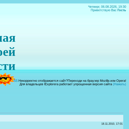
Четверг, 06.08.2026, 19:30
Приветствую Вас
Гость
ная
оей
сти
|
Вход
|
RSS
Некорректно отображается сайт?Переходи на браузер Mozilla или Opera!
Для владельцев IExplorera работает упрощенная версия сайта
(Нажать)
18.11.2010, 17:01