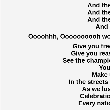
And the
And the
And the
And 
Oooohhh, Oooooooooh w
Give you fre
Give you rea
See the champio
You
Make 
In the streets
As we los
Celebratio
Every nati