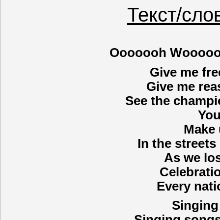
Текст/сло
Ooooooh Wooooo
Give me fre
Give me rea
See the champio
You
Make 
In the streets
As we los
Celebratio
Every nati
Singing
Singing songs