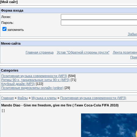
[
Мой сайт
]
Форма входа
Логин:
Пароль:
запомнить
Забыл
Меню сайта
Главная страница
Устав "Обратной стороны грусти"
Лента позитив
При
Categories
Позитивная музыка современности (MP3)
[594]
Ритмы 90-х, танцевальные хиты 90-х (MP3)
[71]
Клубный драйв (MP3)
[122]
Позитивные видеоклипы онлайн (online)
[29]
Главная
»
Файлы
»
Музыка и клипы
»
Позитивная музыка современности (MP3)
Mando Diao - Give me freedom, give me fire ( Гимн Coca-Cola FIFA 2010)
[ ]