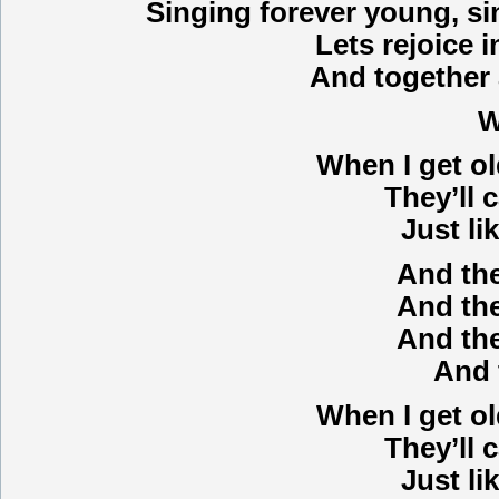
Singing forever young, s
Lets rejoice 
And together a
W
When I get ol
They’ll 
Just li
And the
And the
And the
And 
When I get ol
They’ll 
Just li