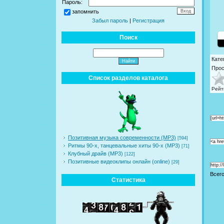
Пароль:
запомнить
Забыл пароль
|
Регистрация
Поиск
Кате
Про
Список разделов каталога
Рейт
[url=h
Позитивная музыка современности (MP3)
[594]
<a hre
Ритмы 90-х, танцевальные хиты 90-х (MP3)
[71]
Клубный драйв (MP3)
[122]
Позитивные видеоклипы онлайн (online)
[29]
http:/
Всег
Статистика