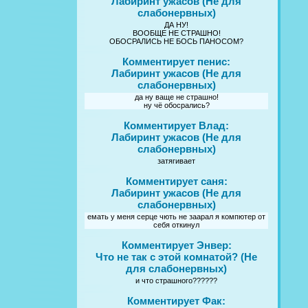
Лабиринт ужасов (Не для
слабонервных)
ДА НУ!
ВООБЩЕ НЕ СТРАШНО!
ОБОСРАЛИСЬ НЕ БОСЬ ПАНОСОМ?
Комментирует пенис:
Лабиринт ужасов (Не для
слабонервных)
да ну ваще не страшно!
ну чё обосрались?
Комментирует Влад:
Лабиринт ужасов (Не для
слабонервных)
затягивает
Комментирует саня:
Лабиринт ужасов (Не для
слабонервных)
емать у меня серце чють не заарал я компютер от
себя откинул
Комментирует Энвер:
Что не так с этой комнатой? (Не
для слабонервных)
и что страшного??????
Комментирует Фак: