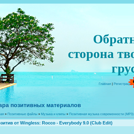
Обрат
сторона тв
гру
Главная
|
Регистрация
ара позитивных материалов
ная
»
Позитивные файлы
»
Музыка и клипы
»
Позитивная музыка современности (MP3)
зитив от
Wingless
: Rocco - Everybody 9.0 (Club Edit)