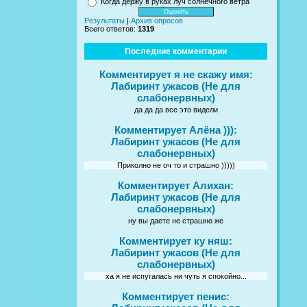
Когда держу в руках луч солнечного ветра
Результаты
|
Архив опросов
Всего ответов:
1319
Последние комментарии
Комментирует я не скажу имя:
Лабиринт ужасов (Не для
слабонервных)
да да да все это видели
Комментирует Алёна ))):
Лабиринт ужасов (Не для
слабонервных)
Приколно не оч то и страшно )))))
Комментирует Алихан:
Лабиринт ужасов (Не для
слабонервных)
ну вы даете не страшно же
Комментирует ку няш:
Лабиринт ужасов (Не для
слабонервных)
ха я не испугалась ни чуть я спокойно...
Комментирует пенис: