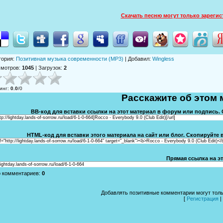
Скачать песню могут только зареги
гория
:
Позитивная музыка современности (MP3)
|
Добавил
:
Wingless
смотров
:
1045
|
Загрузок
:
2
инг
:
0.0
/
0
Расскажите об этом 
BB-код для вставки ссылки на этот материал в форум или подпись. 
ttp://lightday.lands-of-sorrow.ru/load/6-1-0-664]Rocco - Everybody 9.0 (Club Edit)[/url]
HTML-код для вставки этого материала на сайт или блог. Скопируйте в
f="http://lightday.lands-of-sorrow.ru/load/6-1-0-664" target="_blank"><b>Rocco - Everybody 9.0 (Club Edit)</
Прямая ссылка на эт
/lightday.lands-of-sorrow.ru/load/6-1-0-664
о комментариев
:
0
Добавлять позитивные комментарии могут толь
[
Регистрация
|