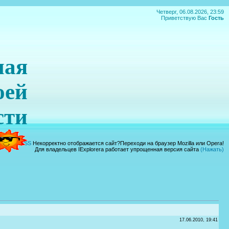
Четверг, 06.08.2026, 23:59
Приветствую Вас
Гость
ная
оей
сти
|
Вход
|
RSS
Некорректно отображается сайт?Переходи на браузер Mozilla или Opera!
Для владельцев IExplorera работает упрощенная версия сайта
(Нажать)
17.06.2010, 19:41