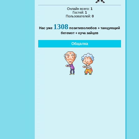
Онлайн всего:
1
Гостей:
1
Пользователей:
0
1308
Нас уже
позитиволюбов + танцующий
бегемот + куча зайцев
Общалка