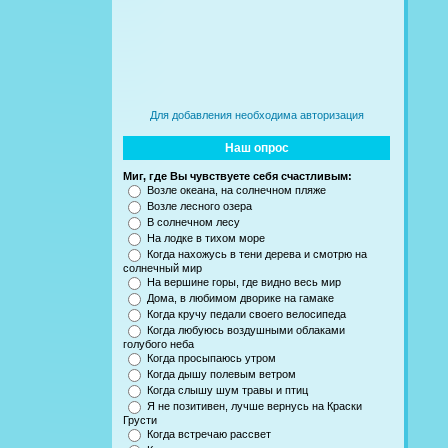
Для добавления необходима авторизация
Наш опрос
Миг, где Вы чувствуете себя счастливым:
Возле океана, на солнечном пляже
Возле лесного озера
В солнечном лесу
На лодке в тихом море
Когда нахожусь в тени дерева и смотрю на
солнечный мир
На вершине горы, где видно весь мир
Дома, в любимом дворике на гамаке
Когда кручу педали своего велосипеда
Когда любуюсь воздушными облаками
голубого неба
Когда просыпаюсь утром
Когда дышу полевым ветром
Когда слышу шум травы и птиц
Я не позитивен, лучше вернусь на Краски
Грусти
Когда встречаю рассвет