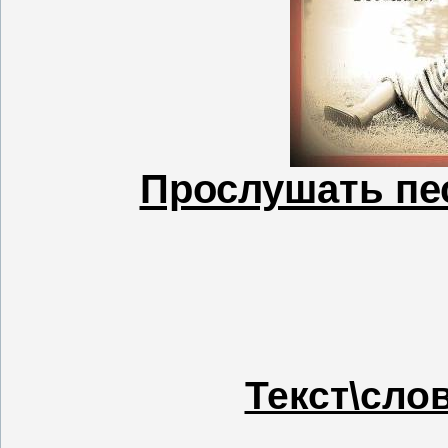
Прослушать пес
Текст\сло