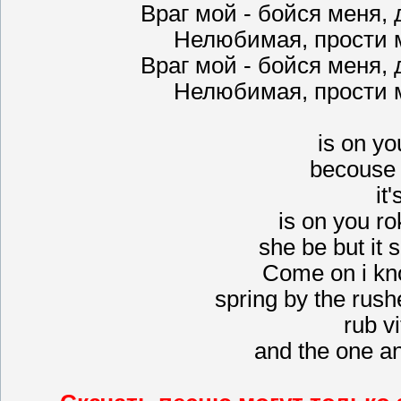
Враг мой - бойся меня, 
Нелюбимая, прости 
Враг мой - бойся меня, 
Нелюбимая, прости 
is on yo
becouse 
it
is on you ro
she be but it 
Come on i kno
spring by the rush
rub vi
and the one an