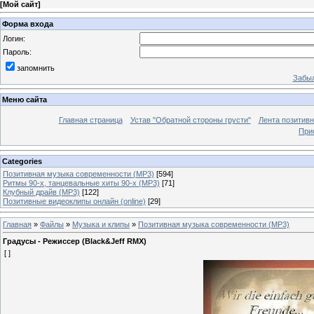
[
Мой сайт
]
Форма входа
Логин:
Пароль:
запомнить
Забыл
Меню сайта
Главная страница
Устав "Обратной стороны грусти"
Лента позитив
При
Categories
Позитивная музыка современности (MP3)
[594]
Ритмы 90-х, танцевальные хиты 90-х (MP3)
[71]
Клубный драйв (MP3)
[122]
Позитивные видеоклипы онлайн (online)
[29]
Главная
»
Файлы
»
Музыка и клипы
»
Позитивная музыка современности (MP3)
Градусы - Режиссер (Black&Jeff RMX)
[ ]