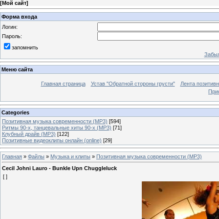
[
Мой сайт
]
Форма входа
Логин:
Пароль:
запомнить
Забыл
Меню сайта
Главная страница
Устав "Обратной стороны грусти"
Лента позитив
При
Categories
Позитивная музыка современности (MP3)
[594]
Ритмы 90-х, танцевальные хиты 90-х (MP3)
[71]
Клубный драйв (MP3)
[122]
Позитивные видеоклипы онлайн (online)
[29]
Главная
»
Файлы
»
Музыка и клипы
»
Позитивная музыка современности (MP3)
Cecil Johni Lauro - Bunkle Upn Chuggleluck
[ ]