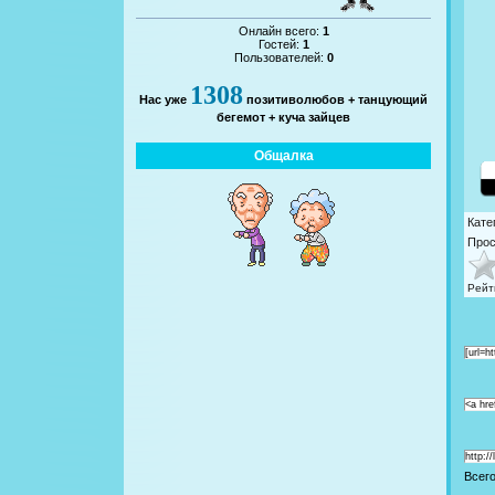
Онлайн всего:
1
Гостей:
1
Пользователей:
0
1308
Нас уже
позитиволюбов + танцующий
бегемот + куча зайцев
Общалка
Кате
Про
Рейт
[url=h
<a hre
http:/
Всег