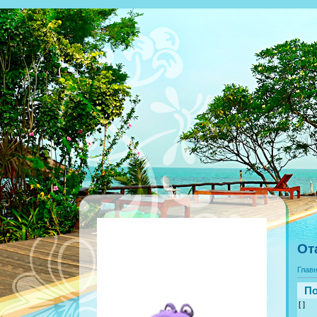
От
Глав
По
[ ]