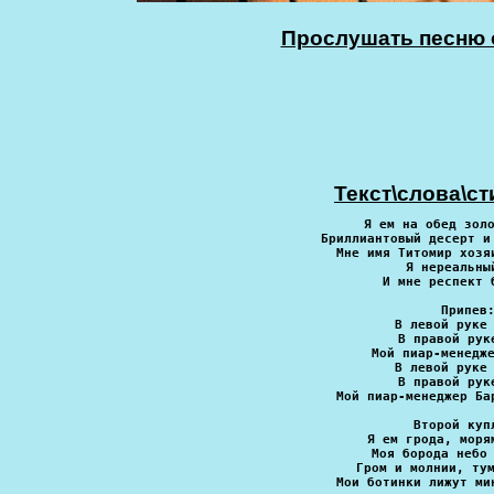
Прослушать песню о
Текст\слова\ст
Я ем на обед зол
Бриллиантовый десерт и
Мне имя Титомир хозя
Я нереальны
И мне респект 
Припев
В левой руке
В правой рук
Мой пиар-менедж
В левой руке
В правой рук
Мой пиар-менеджер Ба
Второй куп
Я ем грода, моря
Моя борода небо
Гром и молнии, ту
Мои ботинки лижут ми