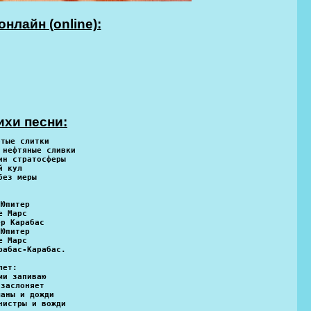
нлайн (online):
ихи песни:
отые слитки
 нефтяные сливки
ин стратосферы
й кул
без меры
:
 Юпитер
е Марс
ер Карабас
 Юпитер
е Марс
рабас-Карабас.
лет:
ми запиваю
 заслоняет
маны и дожди
нистры и вожди