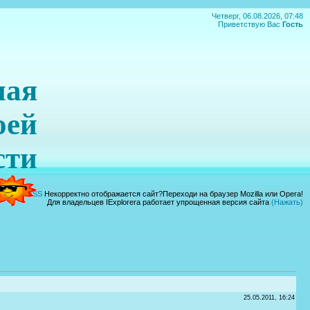
Четверг, 06.08.2026, 07:48
Приветствую Вас
Гость
ная
оей
сти
|
Вход
|
RSS
Некорректно отображается сайт?Переходи на браузер Mozilla или Opera!
Для владельцев IExplorera работает упрощенная версия сайта
(Нажать)
25.05.2011, 16:24