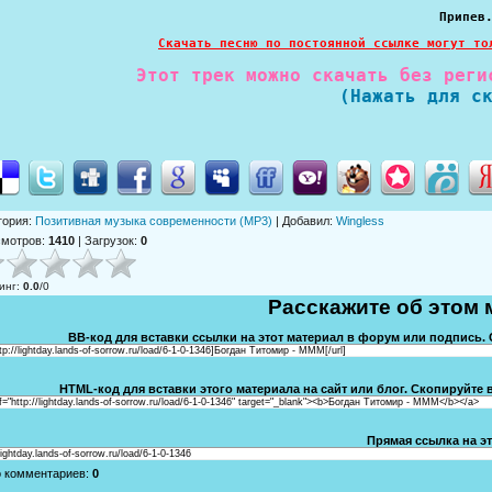
Припев
Скачать песню по постоянной ссылке могут то
Этот трек можно скачать без реги
(Нажать для с
гория
:
Позитивная музыка современности (MP3)
|
Добавил
:
Wingless
смотров
:
1410
|
Загрузок
:
0
инг
:
0.0
/
0
Расскажите об этом 
BB-код для вставки ссылки на этот материал в форум или подпись. 
ttp://lightday.lands-of-sorrow.ru/load/6-1-0-1346]Богдан Титомир - МММ[/url]
HTML-код для вставки этого материала на сайт или блог. Скопируйте в
f="http://lightday.lands-of-sorrow.ru/load/6-1-0-1346" target="_blank"><b>Богдан Титомир - МММ</b></a>
Прямая ссылка на эт
/lightday.lands-of-sorrow.ru/load/6-1-0-1346
о комментариев
:
0