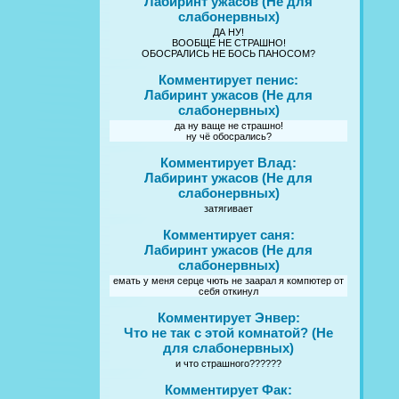
Лабиринт ужасов (Не для
слабонервных)
ДА НУ!
ВООБЩЕ НЕ СТРАШНО!
ОБОСРАЛИСЬ НЕ БОСЬ ПАНОСОМ?
Комментирует пенис:
Лабиринт ужасов (Не для
слабонервных)
да ну ваще не страшно!
ну чё обосрались?
Комментирует Влад:
Лабиринт ужасов (Не для
слабонервных)
затягивает
Комментирует саня:
Лабиринт ужасов (Не для
слабонервных)
емать у меня серце чють не заарал я компютер от
себя откинул
Комментирует Энвер:
Что не так с этой комнатой? (Не
для слабонервных)
и что страшного??????
Комментирует Фак: