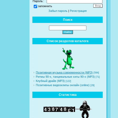
Пароль:
запомнить
Забыл пароль
|
Регистрация
Поиск
Список разделов каталога
Позитивная музыка современности (MP3)
[594]
Ритмы 90-х, танцевальные хиты 90-х (MP3)
[71]
Клубный драйв (MP3)
[122]
Позитивные видеоклипы онлайн (online)
[29]
Статистика