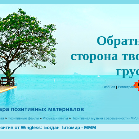
Обрат
сторона тв
гру
Главная
|
Регистрация
ара позитивных материалов
ная
»
Позитивные файлы
»
Музыка и клипы
»
Позитивная музыка современности (MP3)
зитив от
Wingless
: Богдан Титомир - МММ