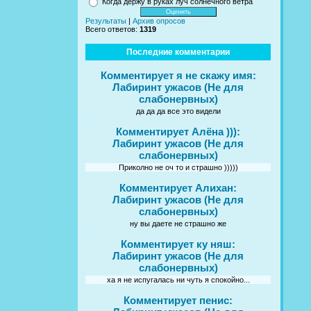
Когда держу в руках луч солнечного ветра
Результаты
|
Архив опросов
Всего ответов:
1319
Последние комментарии
Комментирует я не скажу имя:
Лабиринт ужасов (Не для
слабонервных)
да да да все это видели
Комментирует Алёна ))):
Лабиринт ужасов (Не для
слабонервных)
Приколно не оч то и страшно )))))
Комментирует Алихан:
Лабиринт ужасов (Не для
слабонервных)
ну вы даете не страшно же
Комментирует ку няш:
Лабиринт ужасов (Не для
слабонервных)
ха я не испугалась ни чуть я спокойно...
Комментирует пенис: