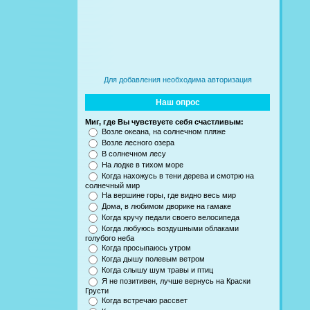
Для добавления необходима авторизация
Наш опрос
Миг, где Вы чувствуете себя счастливым:
Возле океана, на солнечном пляже
Возле лесного озера
В солнечном лесу
На лодке в тихом море
Когда нахожусь в тени дерева и смотрю на
солнечный мир
На вершине горы, где видно весь мир
Дома, в любимом дворике на гамаке
Когда кручу педали своего велосипеда
Когда любуюсь воздушными облаками
голубого неба
Когда просыпаюсь утром
Когда дышу полевым ветром
Когда слышу шум травы и птиц
Я не позитивен, лучше вернусь на Краски
Грусти
Когда встречаю рассвет