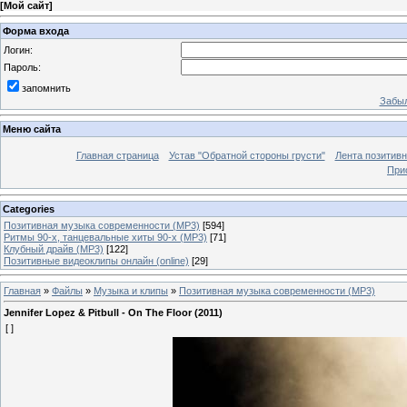
[
Мой сайт
]
Форма входа
Логин:
Пароль:
запомнить
Забыл
Меню сайта
Главная страница
Устав "Обратной стороны грусти"
Лента позитив
При
Categories
Позитивная музыка современности (MP3)
[594]
Ритмы 90-х, танцевальные хиты 90-х (MP3)
[71]
Клубный драйв (MP3)
[122]
Позитивные видеоклипы онлайн (online)
[29]
Главная
»
Файлы
»
Музыка и клипы
»
Позитивная музыка современности (MP3)
Jennifer Lopez & Pitbull - On The Floor (2011)
[ ]