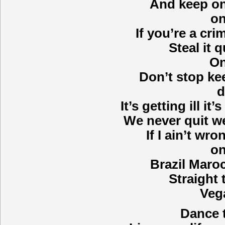
And keep on
on
If you’re a crim
Steal it 
On
Don’t stop ke
d
It’s getting ill it
We never quit we
If I ain’t wr
on
Brazil Maro
Straight 
Vega
Dance 