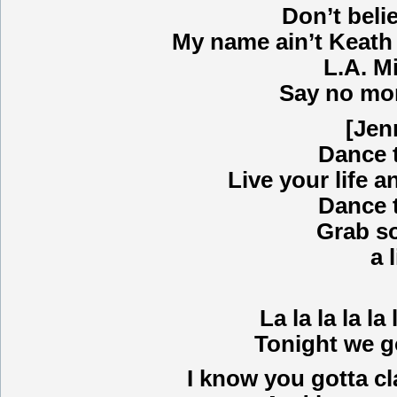
Don’t beli
My name ain’t Keath
L.A. M
Say no mor
[Jen
Dance 
Live your life a
Dance 
Grab s
a 
La la la la la l
Tonight we go
I know you gotta cl