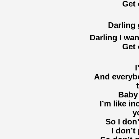
Get 
Darling 
Darling I wan
Get 
I
And everybo
Baby 
I’m like in
y
So I don’
I don’t