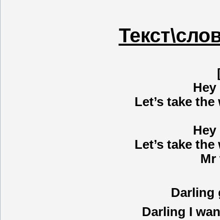
Текст\сло
Hey 
Let’s take the
Hey 
Let’s take the
Mr
Darling 
Darling I wan