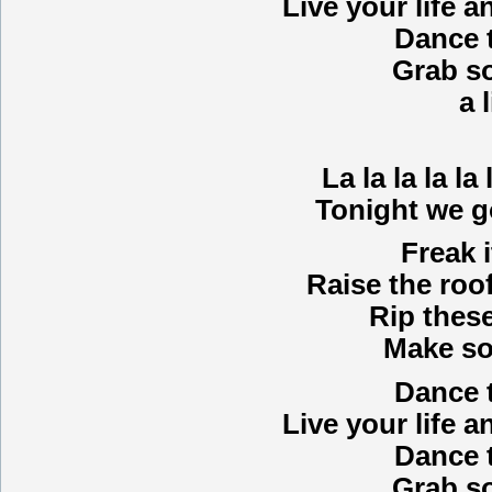
Live your life a
Dance 
Grab s
a 
La la la la la l
Tonight we go
Freak i
Raise the roo
Rip these
Make so
Dance 
Live your life a
Dance 
Grab s