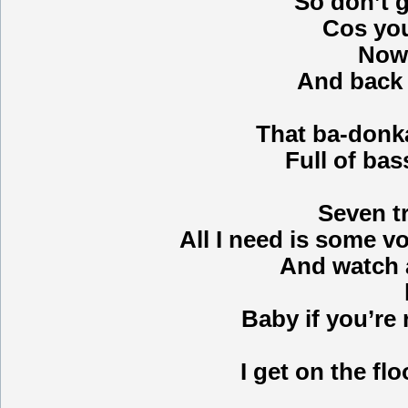
So don’t g
Cos you
Now
And back i
That ba-donka
Full of bas
Seven tr
All I need is some 
And watch 
Baby if you’re 
I get on the flo