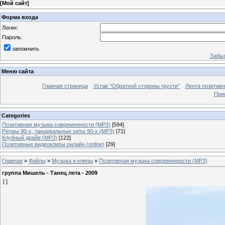
[
Мой сайт
]
Форма входа
Логин:
Пароль:
запомнить
Забыл
Меню сайта
Главная страница
Устав "Обратной стороны грусти"
Лента позитив
При
Categories
Позитивная музыка современности (MP3)
[594]
Ритмы 90-х, танцевальные хиты 90-х (MP3)
[71]
Клубный драйв (MP3)
[122]
Позитивные видеоклипы онлайн (online)
[29]
Главная
»
Файлы
»
Музыка и клипы
»
Позитивная музыка современности (MP3)
группа Мишель - Танец лета - 2009
[ ]