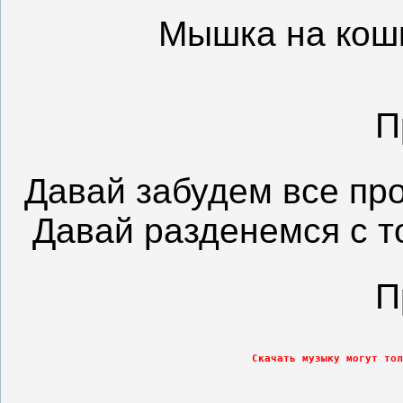
Мышка на кош
П
Давай забудем все про
Давай разденемся с т
П
Скачать музыку могут тол