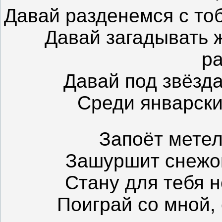
Давай разденемся с тоб
Давай загадывать 
р
Давай под звёзд
Среди январски
Запоёт метел
Зашуршит снежок
Стану для тебя 
Поиграй со мной,