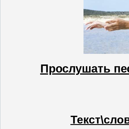
Прослушать пес
Текст\сло