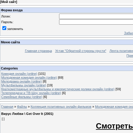
[
Мой сайт
]
Форма входа
Логин:
Пароль:
запомнить
Забыл
Меню сайта
Главная страница
Устав "Обратной стороны грусти"
Лента позитив
При
Categories
Комедия онлайн (online)
[101]
Молодежная комедия онлайн (online)
[69]
Мелодрама онлайн (online)
[8]
Мультфильмы онлайн (online)
[19]
Краткометражные мультфильмы и юмористические ролики онлайн (online)
[59]
Телепередачи и ТВ-Шоу онлайн (online)
[6]
Семейные фильмы (online)
[6]
Главная
»
Файлы
»
Коллекция позитивных онлайн фильмов
»
Молодежная комедия онла
Вирус Любви \ Get Over It (2001)
[ ]
Смотреть