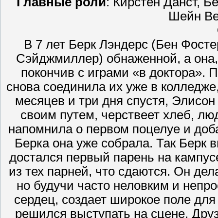
Главные роли
: Кирстен Данст, 
Шейн Ве
В 7 лет Берк Лэндерс (Бен Фост
Сэйджмиллер) обнаженной, а она, 
покончив с играми «в доктора». П
снова соединила их уже в колледже,
месяцев и три дня спустя, Элисон
своим путем, черствеет хлеб, люд
напомнила о первом поцелуе и доба
Берка она уже собрала. Так Берк 
достался первый парень на кампусе
из тех парней, что сдаются. Он дел
но будучи часто неловким и непр
сердец, создает широкое поле для
решился выступать на сцене. Друз